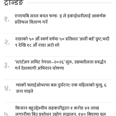
ट्रेन्डिङ
एनएमबि सरल बचत फण्ड- इ ले इकाईधनीलाई आकर्षक
१.
प्रतिफल वितरण गर्ने
नाडाको ५० औँ स्वर्ण वर्षमा ५० प्रतिशत ‘अर्ली बर्ड’ छुट,भदौ
२.
९ देखि १८ औँ नाडा अटो शो
‘स्टार्टअप समिट नेपाल–२०२६’ सुरु, उद्यमशीलता प्रवर्द्धन
३.
गर्न देशव्यापी अभियान घोषणा
ग्वार्को फ्लाईओभरमा बस दुर्घटना: एक महिलाको मृत्यु, ६
४.
जना घाइते
किसान बहुउद्देश्यीय सहकारीद्वारा १ करोड ४१ लाख
५.
लगानीमा बिउ प्रशोधन उद्योग सञ्चालन, १४० बिघामा मूल