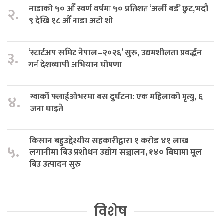
नाडाको ५० औँ स्वर्ण वर्षमा ५० प्रतिशत ‘अर्ली बर्ड’ छुट,भदौ
२.
९ देखि १८ औँ नाडा अटो शो
‘स्टार्टअप समिट नेपाल–२०२६’ सुरु, उद्यमशीलता प्रवर्द्धन
३.
गर्न देशव्यापी अभियान घोषणा
ग्वार्को फ्लाईओभरमा बस दुर्घटना: एक महिलाको मृत्यु, ६
४.
जना घाइते
किसान बहुउद्देश्यीय सहकारीद्वारा १ करोड ४१ लाख
५.
लगानीमा बिउ प्रशोधन उद्योग सञ्चालन, १४० बिघामा मूल
बिउ उत्पादन सुरु
विशेष