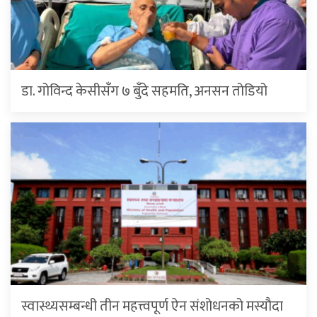
डा. गोविन्द केसीसँग ७ बुँदे सहमति, अनसन तोडियो
स्वास्थ्यसम्बन्धी तीन महत्त्वपूर्ण ऐन संशोधनको मस्यौदा