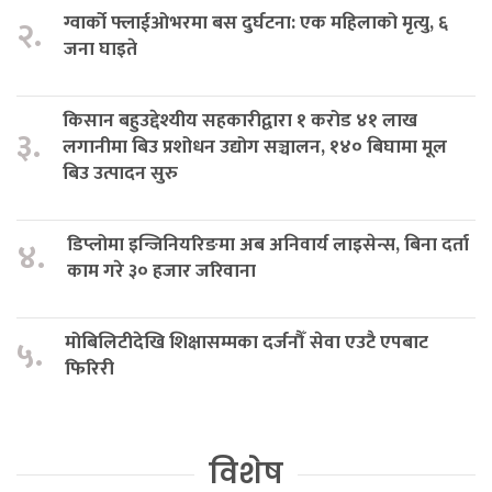
ग्वार्को फ्लाईओभरमा बस दुर्घटना: एक महिलाको मृत्यु, ६
२.
जना घाइते
किसान बहुउद्देश्यीय सहकारीद्वारा १ करोड ४१ लाख
३.
लगानीमा बिउ प्रशोधन उद्योग सञ्चालन, १४० बिघामा मूल
बिउ उत्पादन सुरु
डिप्लोमा इन्जिनियरिङमा अब अनिवार्य लाइसेन्स, बिना दर्ता
४.
काम गरे ३० हजार जरिवाना
मोबिलिटीदेखि शिक्षासम्मका दर्जनौँ सेवा एउटै एपबाट
५.
फिरिरी
विशेष