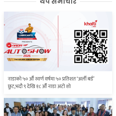
थप समाचार
नाडाको ५० औँ स्वर्ण वर्षमा ५० प्रतिशत ‘अर्ली बर्ड’
छुट,भदौ ९ देखि १८ औँ नाडा अटो शो