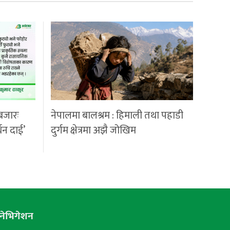
बजारः
नेपालमा बालश्रम : हिमाली तथा पहाडी
्धन दाई’
दुर्गम क्षेत्रमा अझै जोखिम
नेभिगेशन