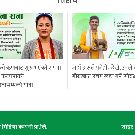
विशेष
को ऋणबाट सुरु भएको सपना
जहाँ अरूले फोहोर देखे, उनले 
ी कल्पनाको
गोबरबाट उद्यम खडा गर्ने ‘गोवर
रतासम्मको यात्रा
मिडिया कम्पनी प्रा.लि.
साइट 