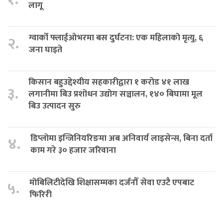
लागू
ग्वार्को फ्लाईओभरमा बस दुर्घटना: एक महिलाको मृत्यु, ६
२.
जना घाइते
किसान बहुउद्देश्यीय सहकारीद्वारा १ करोड ४१ लाख
३.
लगानीमा बिउ प्रशोधन उद्योग सञ्चालन, १४० बिघामा मूल
बिउ उत्पादन सुरु
डिप्लोमा इन्जिनियरिङमा अब अनिवार्य लाइसेन्स, बिना दर्ता
४.
काम गरे ३० हजार जरिवाना
मोबिलिटीदेखि शिक्षासम्मका दर्जनौँ सेवा एउटै एपबाट
५.
फिरिरी