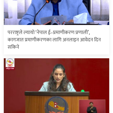
परराष्ट्रले ल्यायो ‘नेपाल ई–प्रमाणीकरण प्रणाली’,
कागजात प्रमाणीकरणका लागि अनलाइन आवेदन दिन
सकिने