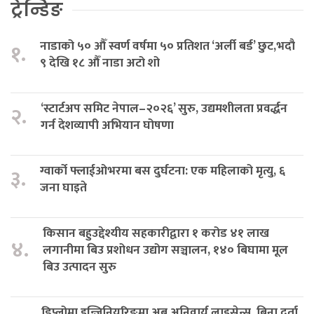
ट्रेन्डिङ
नाडाको ५० औँ स्वर्ण वर्षमा ५० प्रतिशत ‘अर्ली बर्ड’ छुट,भदौ
१.
९ देखि १८ औँ नाडा अटो शो
‘स्टार्टअप समिट नेपाल–२०२६’ सुरु, उद्यमशीलता प्रवर्द्धन
२.
गर्न देशव्यापी अभियान घोषणा
ग्वार्को फ्लाईओभरमा बस दुर्घटना: एक महिलाको मृत्यु, ६
३.
जना घाइते
किसान बहुउद्देश्यीय सहकारीद्वारा १ करोड ४१ लाख
४.
लगानीमा बिउ प्रशोधन उद्योग सञ्चालन, १४० बिघामा मूल
बिउ उत्पादन सुरु
डिप्लोमा इन्जिनियरिङमा अब अनिवार्य लाइसेन्स, बिना दर्ता