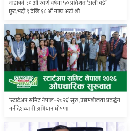
नाडाको ५० औँ स्वर्ण वर्षमा ५० प्रतिशत ‘अर्ली बर्ड’
छुट,भदौ ९ देखि १८ औँ नाडा अटो शो
‘स्टार्टअप समिट नेपाल–२०२६’ सुरु, उद्यमशीलता प्रवर्द्धन
गर्न देशव्यापी अभियान घोषणा