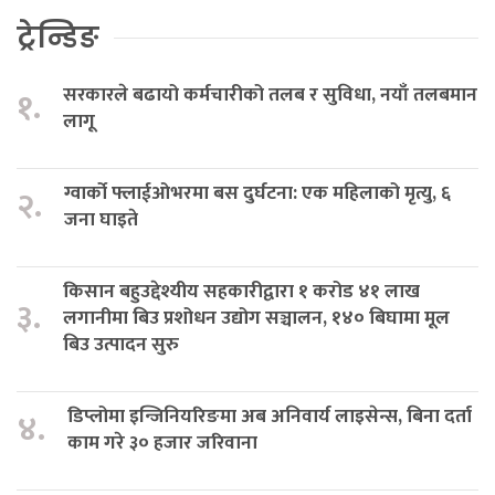
ट्रेन्डिङ
सरकारले बढायो कर्मचारीको तलब र सुविधा, नयाँ तलबमान
१.
लागू
ग्वार्को फ्लाईओभरमा बस दुर्घटना: एक महिलाको मृत्यु, ६
२.
जना घाइते
किसान बहुउद्देश्यीय सहकारीद्वारा १ करोड ४१ लाख
३.
लगानीमा बिउ प्रशोधन उद्योग सञ्चालन, १४० बिघामा मूल
बिउ उत्पादन सुरु
डिप्लोमा इन्जिनियरिङमा अब अनिवार्य लाइसेन्स, बिना दर्ता
४.
काम गरे ३० हजार जरिवाना