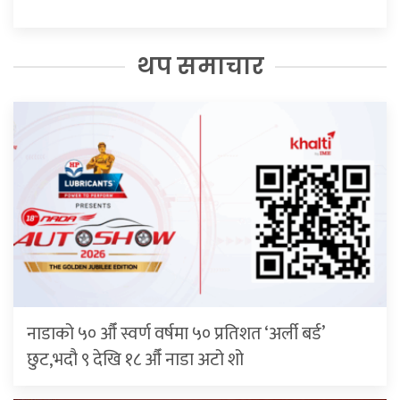
थप समाचार
नाडाको ५० औँ स्वर्ण वर्षमा ५० प्रतिशत ‘अर्ली बर्ड’
छुट,भदौ ९ देखि १८ औँ नाडा अटो शो