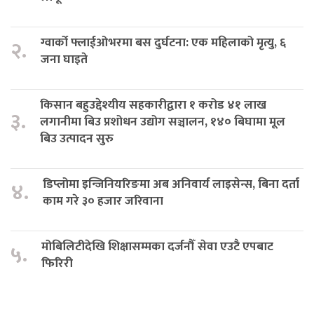
ग्वार्को फ्लाईओभरमा बस दुर्घटना: एक महिलाको मृत्यु, ६
२.
जना घाइते
किसान बहुउद्देश्यीय सहकारीद्वारा १ करोड ४१ लाख
३.
लगानीमा बिउ प्रशोधन उद्योग सञ्चालन, १४० बिघामा मूल
बिउ उत्पादन सुरु
डिप्लोमा इन्जिनियरिङमा अब अनिवार्य लाइसेन्स, बिना दर्ता
४.
काम गरे ३० हजार जरिवाना
मोबिलिटीदेखि शिक्षासम्मका दर्जनौँ सेवा एउटै एपबाट
५.
फिरिरी