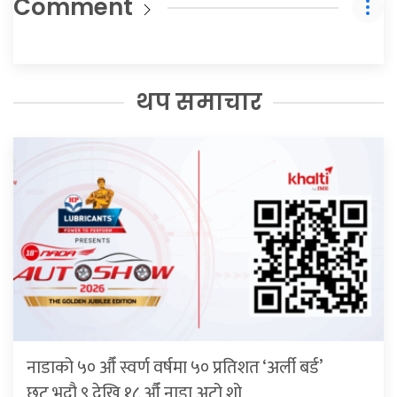
Comment
थप समाचार
नाडाको ५० औँ स्वर्ण वर्षमा ५० प्रतिशत ‘अर्ली बर्ड’
छुट,भदौ ९ देखि १८ औँ नाडा अटो शो