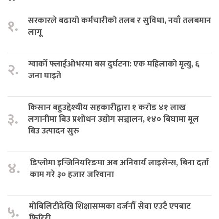
सरकारले बढायो कर्मचारीको तलब र सुविधा, नयाँ तलबमान
१.
लागू
ग्वार्को फ्लाईओभरमा बस दुर्घटना: एक महिलाको मृत्यु, ६
२.
जना घाइते
किसान बहुउद्देश्यीय सहकारीद्वारा १ करोड ४१ लाख
३.
लगानीमा बिउ प्रशोधन उद्योग सञ्चालन, १४० बिघामा मूल
बिउ उत्पादन सुरु
डिप्लोमा इन्जिनियरिङमा अब अनिवार्य लाइसेन्स, बिना दर्ता
४.
काम गरे ३० हजार जरिवाना
मोबिलिटीदेखि शिक्षासम्मका दर्जनौँ सेवा एउटै एपबाट
५.
फिरिरी