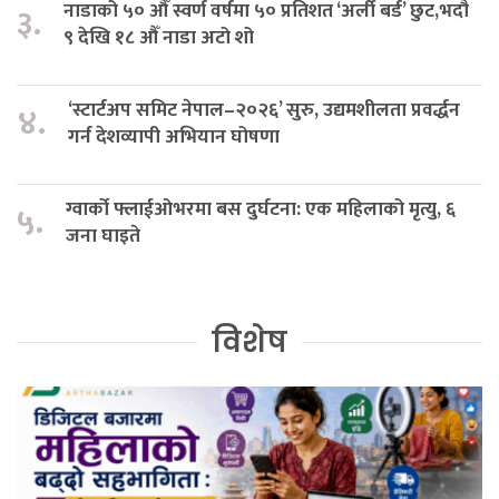
नाडाको ५० औँ स्वर्ण वर्षमा ५० प्रतिशत ‘अर्ली बर्ड’ छुट,भदौ
३.
९ देखि १८ औँ नाडा अटो शो
‘स्टार्टअप समिट नेपाल–२०२६’ सुरु, उद्यमशीलता प्रवर्द्धन
४.
गर्न देशव्यापी अभियान घोषणा
ग्वार्को फ्लाईओभरमा बस दुर्घटना: एक महिलाको मृत्यु, ६
५.
जना घाइते
विशेष