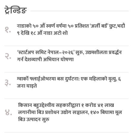
ट्रेन्डिङ
नाडाको ५० औँ स्वर्ण वर्षमा ५० प्रतिशत ‘अर्ली बर्ड’ छुट,भदौ
१.
९ देखि १८ औँ नाडा अटो शो
‘स्टार्टअप समिट नेपाल–२०२६’ सुरु, उद्यमशीलता प्रवर्द्धन
२.
गर्न देशव्यापी अभियान घोषणा
ग्वार्को फ्लाईओभरमा बस दुर्घटना: एक महिलाको मृत्यु, ६
३.
जना घाइते
किसान बहुउद्देश्यीय सहकारीद्वारा १ करोड ४१ लाख
४.
लगानीमा बिउ प्रशोधन उद्योग सञ्चालन, १४० बिघामा मूल
बिउ उत्पादन सुरु