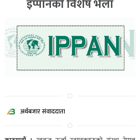
इप्पानको विशेष भेला
अर्थबजार संवाददाता