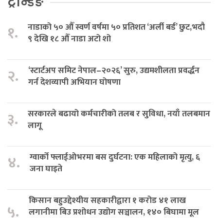
ट्रेन्डिङ
नाडाको ५० औँ स्वर्ण वर्षमा ५० प्रतिशत ‘अर्ली बर्ड’ छुट,भदौ
१.
९ देखि १८ औँ नाडा अटो शो
‘स्टार्टअप समिट नेपाल–२०२६’ सुरु, उद्यमशीलता प्रवर्द्धन
२.
गर्न देशव्यापी अभियान घोषणा
सरकारले बढायो कर्मचारीको तलब र सुविधा, नयाँ तलबमान
३.
लागू
ग्वार्को फ्लाईओभरमा बस दुर्घटना: एक महिलाको मृत्यु, ६
४.
जना घाइते
किसान बहुउद्देश्यीय सहकारीद्वारा १ करोड ४१ लाख
५.
लगानीमा बिउ प्रशोधन उद्योग सञ्चालन, १४० बिघामा मूल