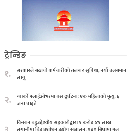
ट्रेन्डिङ
सरकारले बढायो कर्मचारीको तलब र सुविधा, नयाँ तलबमान
१.
लागू
ग्वार्को फ्लाईओभरमा बस दुर्घटना: एक महिलाको मृत्यु, ६
२.
जना घाइते
किसान बहुउद्देश्यीय सहकारीद्वारा १ करोड ४१ लाख
३.
लगानीमा बिउ प्रशोधन उद्योग सञ्चालन, १४० बिघामा मूल