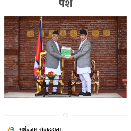
पेश
अर्थबजार संवाददाता