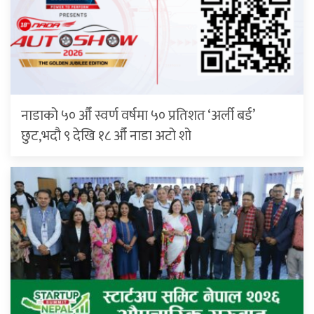
नाडाको ५० औँ स्वर्ण वर्षमा ५० प्रतिशत ‘अर्ली बर्ड’
छुट,भदौ ९ देखि १८ औँ नाडा अटो शो