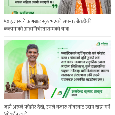
५० हजारको ऋणबाट सुरु भएको सपना : बैतडीकी
कल्पनाको आत्मनिर्भरतासम्मको यात्रा
जहाँ अरूले फोहोर देखे, उनले बजारः गोबरबाट उद्यम खडा गर्ने
‘गोवर्धन दाई’