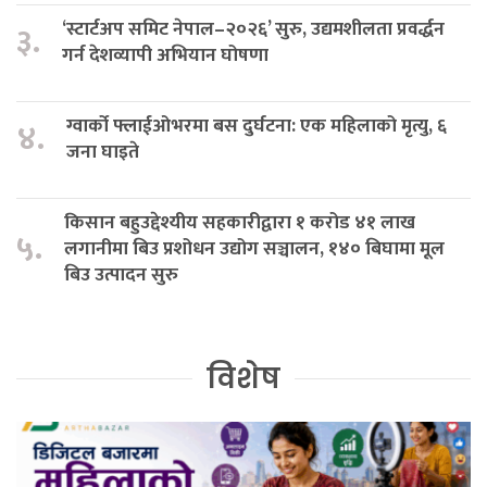
‘स्टार्टअप समिट नेपाल–२०२६’ सुरु, उद्यमशीलता प्रवर्द्धन
३.
गर्न देशव्यापी अभियान घोषणा
ग्वार्को फ्लाईओभरमा बस दुर्घटना: एक महिलाको मृत्यु, ६
४.
जना घाइते
किसान बहुउद्देश्यीय सहकारीद्वारा १ करोड ४१ लाख
५.
लगानीमा बिउ प्रशोधन उद्योग सञ्चालन, १४० बिघामा मूल
बिउ उत्पादन सुरु
विशेष