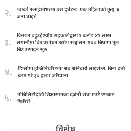
ग्वार्को फ्लाईओभरमा बस दुर्घटना: एक महिलाको मृत्यु, ६
२.
जना घाइते
किसान बहुउद्देश्यीय सहकारीद्वारा १ करोड ४१ लाख
३.
लगानीमा बिउ प्रशोधन उद्योग सञ्चालन, १४० बिघामा मूल
बिउ उत्पादन सुरु
डिप्लोमा इन्जिनियरिङमा अब अनिवार्य लाइसेन्स, बिना दर्ता
४.
काम गरे ३० हजार जरिवाना
मोबिलिटीदेखि शिक्षासम्मका दर्जनौँ सेवा एउटै एपबाट
५.
फिरिरी
विशेष