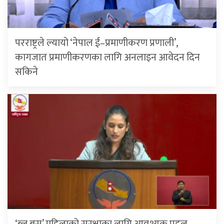
परराष्ट्रले ल्यायो ‘नेपाल ई–प्रमाणीकरण प्रणाली’,
कागजात प्रमाणीकरणका लागि अनलाइन आवेदन दिन
सकिने