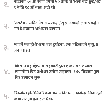
नाडाको ५० औँ स्वर्ण वर्षमा ५० प्रतिशत ‘अर्ली बर्ड’ छुट,भदौ
१.
९ देखि १८ औँ नाडा अटो शो
‘स्टार्टअप समिट नेपाल–२०२६’ सुरु, उद्यमशीलता प्रवर्द्धन
२.
गर्न देशव्यापी अभियान घोषणा
ग्वार्को फ्लाईओभरमा बस दुर्घटना: एक महिलाको मृत्यु, ६
३.
जना घाइते
किसान बहुउद्देश्यीय सहकारीद्वारा १ करोड ४१ लाख
४.
लगानीमा बिउ प्रशोधन उद्योग सञ्चालन, १४० बिघामा मूल
बिउ उत्पादन सुरु
डिप्लोमा इन्जिनियरिङमा अब अनिवार्य लाइसेन्स, बिना दर्ता
५.
काम गरे ३० हजार जरिवाना