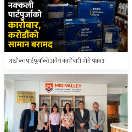
गाडीका पार्टपूर्जाको अवैध कारोबारी पोते प‌क्राउ