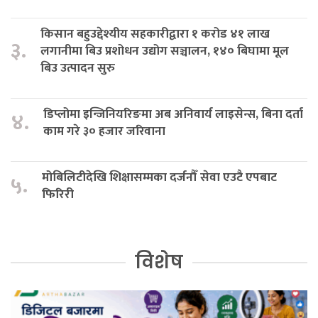
किसान बहुउद्देश्यीय सहकारीद्वारा १ करोड ४१ लाख
३.
लगानीमा बिउ प्रशोधन उद्योग सञ्चालन, १४० बिघामा मूल
बिउ उत्पादन सुरु
डिप्लोमा इन्जिनियरिङमा अब अनिवार्य लाइसेन्स, बिना दर्ता
४.
काम गरे ३० हजार जरिवाना
मोबिलिटीदेखि शिक्षासम्मका दर्जनौँ सेवा एउटै एपबाट
५.
फिरिरी
विशेष