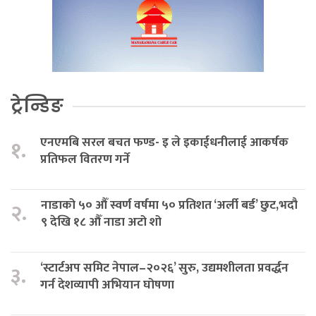
ट्रेन्डिङ
एनएमबि सरल बचत फण्ड- इ ले इकाईधनीलाई आकर्षक
१.
प्रतिफल वितरण गर्ने
नाडाको ५० औँ स्वर्ण वर्षमा ५० प्रतिशत ‘अर्ली बर्ड’ छुट,भदौ
२.
९ देखि १८ औँ नाडा अटो शो
‘स्टार्टअप समिट नेपाल–२०२६’ सुरु, उद्यमशीलता प्रवर्द्धन
३.
गर्न देशव्यापी अभियान घोषणा