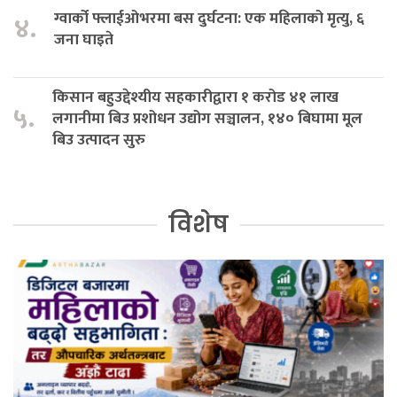
ग्वार्को फ्लाईओभरमा बस दुर्घटना: एक महिलाको मृत्यु, ६
४.
जना घाइते
किसान बहुउद्देश्यीय सहकारीद्वारा १ करोड ४१ लाख
५.
लगानीमा बिउ प्रशोधन उद्योग सञ्चालन, १४० बिघामा मूल
बिउ उत्पादन सुरु
विशेष