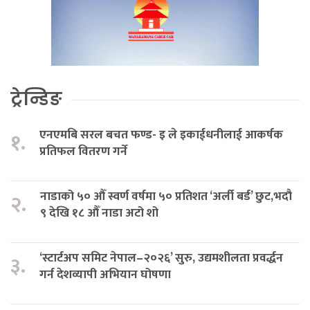
ट्रेन्डिङ
एनएमबि सरल बचत फण्ड- इ ले इकाईधनीलाई आकर्षक
१.
प्रतिफल वितरण गर्ने
नाडाको ५० औँ स्वर्ण वर्षमा ५० प्रतिशत ‘अर्ली बर्ड’ छुट,भदौ
२.
९ देखि १८ औँ नाडा अटो शो
‘स्टार्टअप समिट नेपाल–२०२६’ सुरु, उद्यमशीलता प्रवर्द्धन
३.
गर्न देशव्यापी अभियान घोषणा