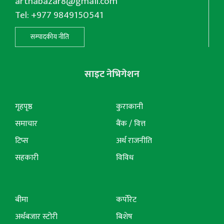
arthabazar8@gmail.com
Tel: +977 9849150541
सम्पादकीय नीति
साइट नेभिगेशन
गृहपृष्ठ
कुराकानी
समाचार
बैंक / वित्त
टिप्स
अर्थ राजनीति
सहकारी
विविध
बीमा
कर्पोरेट
अर्थबजार स्टोरी
बिशेष