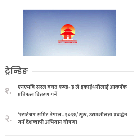
ट्रेन्डिङ
एनएमबि सरल बचत फण्ड- इ ले इकाईधनीलाई आकर्षक
१.
प्रतिफल वितरण गर्ने
‘स्टार्टअप समिट नेपाल–२०२६’ सुरु, उद्यमशीलता प्रवर्द्धन
२.
गर्न देशव्यापी अभियान घोषणा