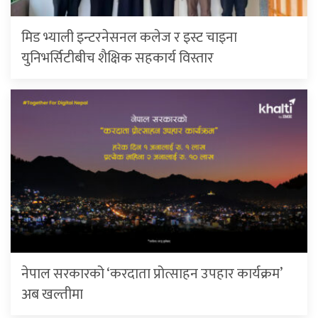
मिड भ्याली इन्टरनेसनल कलेज र इस्ट चाइना
युनिभर्सिटीबीच शैक्षिक सहकार्य विस्तार
नेपाल सरकारको ‘करदाता प्रोत्साहन उपहार कार्यक्रम’
अब खल्तीमा