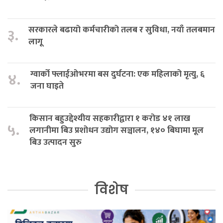
सरकारले बढायो कर्मचारीको तलब र सुविधा, नयाँ तलबमान
३.
लागू
ग्वार्को फ्लाईओभरमा बस दुर्घटना: एक महिलाको मृत्यु, ६
४.
जना घाइते
किसान बहुउद्देश्यीय सहकारीद्वारा १ करोड ४१ लाख
५.
लगानीमा बिउ प्रशोधन उद्योग सञ्चालन, १४० बिघामा मूल
बिउ उत्पादन सुरु
विशेष