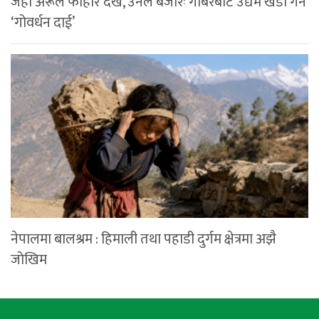
जहाँ अरूले फोहोर देखे, उनले बजारः गोबरबाट उद्यम खडा गर्ने
‘गोवर्धन दाई’
नेपालमा बालश्रम : हिमाली तथा पहाडी दुर्गम क्षेत्रमा अझै
जोखिम