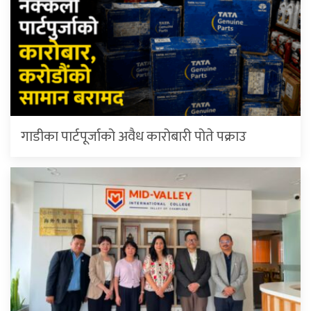
गाडीका पार्टपूर्जाको अवैध कारोबारी पोते प‌क्राउ