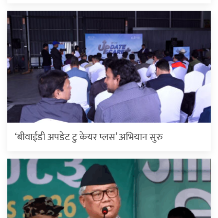
‘बीवाईडी अपडेट टु केयर प्लस’ अभियान सुरु