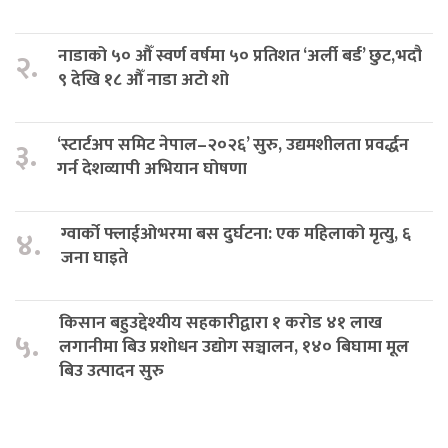
नाडाको ५० औँ स्वर्ण वर्षमा ५० प्रतिशत ‘अर्ली बर्ड’ छुट,भदौ
२.
९ देखि १८ औँ नाडा अटो शो
‘स्टार्टअप समिट नेपाल–२०२६’ सुरु, उद्यमशीलता प्रवर्द्धन
३.
गर्न देशव्यापी अभियान घोषणा
ग्वार्को फ्लाईओभरमा बस दुर्घटना: एक महिलाको मृत्यु, ६
४.
जना घाइते
किसान बहुउद्देश्यीय सहकारीद्वारा १ करोड ४१ लाख
५.
लगानीमा बिउ प्रशोधन उद्योग सञ्चालन, १४० बिघामा मूल
बिउ उत्पादन सुरु