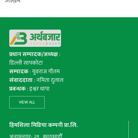
जोखिम
प्रधान सम्पादक/अध्यक्ष
:
डिल्ली सापकोटा
सम्पादक
: युवराज गाैतम
संवाददाता
: नमिता दुलाल
प्रबन्धक
: इश्वर थापा
VIEW ALL
हिमशिला मिडिया कम्पनी प्रा.लि.
अनामनगर- २९ , काठमाडौँ