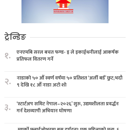
ट्रेन्डिङ
एनएमबि सरल बचत फण्ड- इ ले इकाईधनीलाई आकर्षक
१.
प्रतिफल वितरण गर्ने
नाडाको ५० औँ स्वर्ण वर्षमा ५० प्रतिशत ‘अर्ली बर्ड’ छुट,भदौ
२.
९ देखि १८ औँ नाडा अटो शो
‘स्टार्टअप समिट नेपाल–२०२६’ सुरु, उद्यमशीलता प्रवर्द्धन
३.
गर्न देशव्यापी अभियान घोषणा
ग्वार्को फ्लाईओभरमा बस दुर्घटना: एक महिलाको मृत्यु, ६