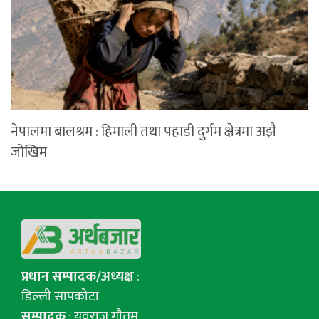
नेपालमा बालश्रम : हिमाली तथा पहाडी दुर्गम क्षेत्रमा अझै
जोखिम
प्रधान सम्पादक/अध्यक्ष
:
डिल्ली सापकोटा
सम्पादक
: युवराज गाैतम