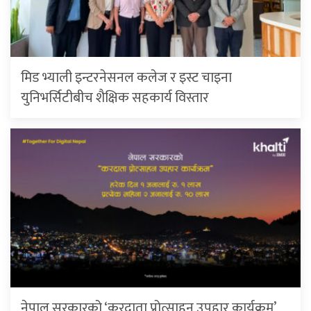
मिड भ्याली इन्टरनेसनल कलेज र इस्ट चाइना
युनिभर्सिटीबीच शैक्षिक सहकार्य विस्तार
नेपाल सरकारको ‘करदाता प्रोत्साहन उपहार कार्यक्रम’