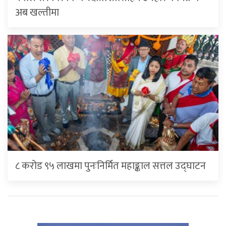
अब खल्तीमा
८ करोड ९५ लाखमा पुनःनिर्मित महाङ्काल सत्तल उद्घाटन