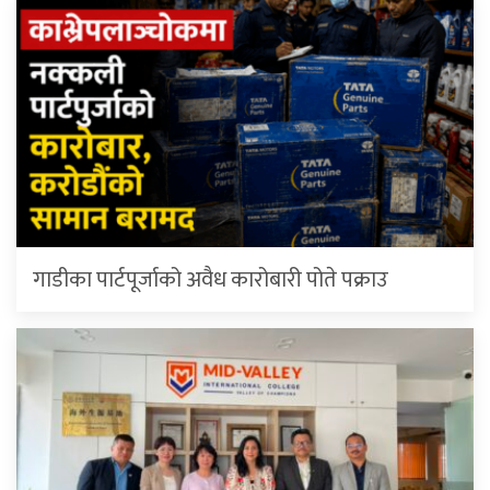
गाडीका पार्टपूर्जाको अवैध कारोबारी पोते प‌क्राउ