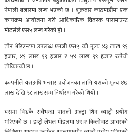
काठमाडौं ।
एमजीको बहुप्रतिक्षित विद्युतीय एसयूभी एस५
नेपाली बजारमा लन्च भएको छ । शुक्रबार काठमाडौंमा एक
कार्यक्रम आयोजना गरी आधिकारिक वितरक पारामाउन्ट
मोटर्सले एस५ लन्च गरेको हो ।
तीन भेरिएन्टमा उपलब्ध एमजी एस५ को मूल्य ४३ लाख ९९
हजार, ४९ लाख ९९ हजार र ५४ लाख ९९ हजार रुपैयाँ
तोकिएको छ ।
कम्पनीले यसअघि भन्सार प्रयोजनका लागि यसको मूल्य ४७
लाख देखि ५८ लाखसम्म निर्धारण गरेको थियो ।
यसमा विश्वकै सबैभन्दा पातलो अल्ट्रा थिन ब्याट्री प्रयोग
गरिएको छ । इन्ट्री लेभल मोडलमा ४९।१ किलोवाट आवरको
लिथियम आइरन फस्फेट ९एलएफपी० ब्याट्री प्रयोग गरिएको