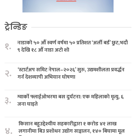
ट्रेन्डिङ
नाडाको ५० औँ स्वर्ण वर्षमा ५० प्रतिशत ‘अर्ली बर्ड’ छुट,भदौ
१.
९ देखि १८ औँ नाडा अटो शो
‘स्टार्टअप समिट नेपाल–२०२६’ सुरु, उद्यमशीलता प्रवर्द्धन
२.
गर्न देशव्यापी अभियान घोषणा
ग्वार्को फ्लाईओभरमा बस दुर्घटना: एक महिलाको मृत्यु, ६
३.
जना घाइते
किसान बहुउद्देश्यीय सहकारीद्वारा १ करोड ४१ लाख
४.
लगानीमा बिउ प्रशोधन उद्योग सञ्चालन, १४० बिघामा मूल