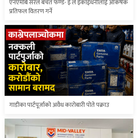
एनएमबि सरल बचत फण्ड- इ ले इकाईधनीलाई आकर्षक
प्रतिफल वितरण गर्ने
गाडीका पार्टपूर्जाको अवैध कारोबारी पोते प‌क्राउ