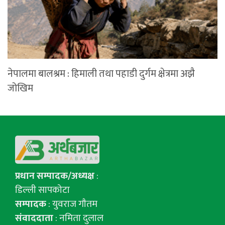
नेपालमा बालश्रम : हिमाली तथा पहाडी दुर्गम क्षेत्रमा अझै
जोखिम
प्रधान सम्पादक/अध्यक्ष
:
डिल्ली सापकोटा
सम्पादक
: युवराज गाैतम
संवाददाता
: नमिता दुलाल