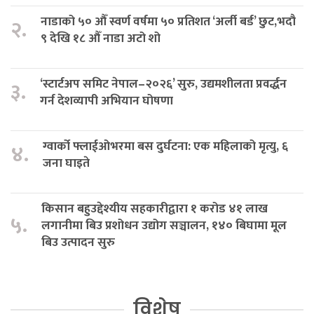
नाडाको ५० औँ स्वर्ण वर्षमा ५० प्रतिशत ‘अर्ली बर्ड’ छुट,भदौ
२.
९ देखि १८ औँ नाडा अटो शो
‘स्टार्टअप समिट नेपाल–२०२६’ सुरु, उद्यमशीलता प्रवर्द्धन
३.
गर्न देशव्यापी अभियान घोषणा
ग्वार्को फ्लाईओभरमा बस दुर्घटना: एक महिलाको मृत्यु, ६
४.
जना घाइते
किसान बहुउद्देश्यीय सहकारीद्वारा १ करोड ४१ लाख
५.
लगानीमा बिउ प्रशोधन उद्योग सञ्चालन, १४० बिघामा मूल
बिउ उत्पादन सुरु
विशेष