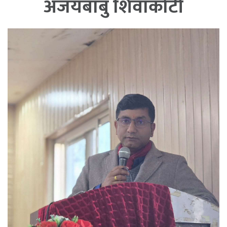
अजयबाबु शिवाकोटी