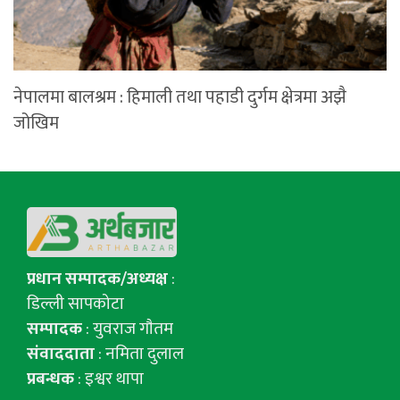
नेपालमा बालश्रम : हिमाली तथा पहाडी दुर्गम क्षेत्रमा अझै
जोखिम
प्रधान सम्पादक/अध्यक्ष
:
डिल्ली सापकोटा
सम्पादक
: युवराज गाैतम
संवाददाता
: नमिता दुलाल
प्रबन्धक
: इश्वर थापा