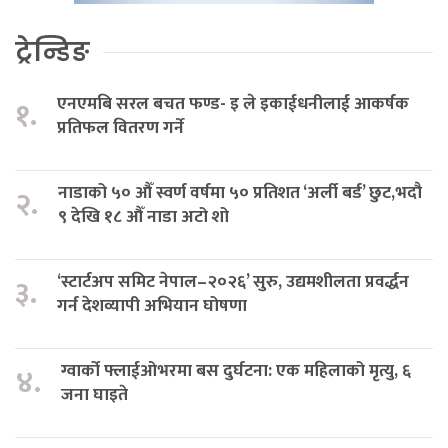
ट्रेन्डिङ
एनएमबि सरल बचत फण्ड- इ ले इकाईधनीलाई आकर्षक
१.
प्रतिफल वितरण गर्ने
नाडाको ५० औँ स्वर्ण वर्षमा ५० प्रतिशत ‘अर्ली बर्ड’ छुट,भदौ
२.
९ देखि १८ औँ नाडा अटो शो
‘स्टार्टअप समिट नेपाल–२०२६’ सुरु, उद्यमशीलता प्रवर्द्धन
३.
गर्न देशव्यापी अभियान घोषणा
ग्वार्को फ्लाईओभरमा बस दुर्घटना: एक महिलाको मृत्यु, ६
४.
जना घाइते