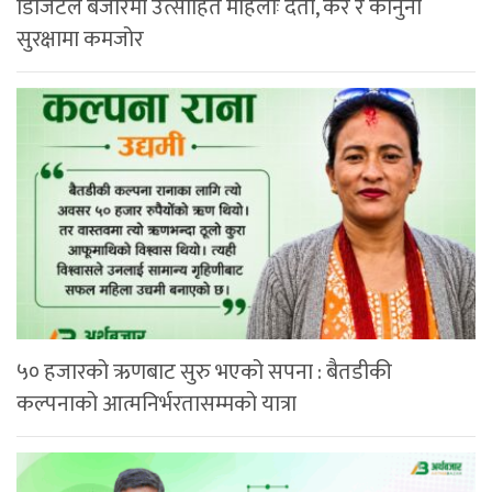
डिजिटल बजारमा उत्साहित महिलाः दर्ता, कर र कानुनी
सुरक्षामा कमजोर
५० हजारको ऋणबाट सुरु भएको सपना : बैतडीकी
कल्पनाको आत्मनिर्भरतासम्मको यात्रा