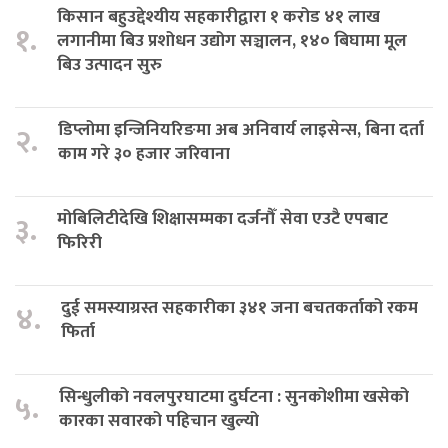
किसान बहुउद्देश्यीय सहकारीद्वारा १ करोड ४१ लाख
१.
लगानीमा बिउ प्रशोधन उद्योग सञ्चालन, १४० बिघामा मूल
बिउ उत्पादन सुरु
डिप्लोमा इन्जिनियरिङमा अब अनिवार्य लाइसेन्स, बिना दर्ता
२.
काम गरे ३० हजार जरिवाना
मोबिलिटीदेखि शिक्षासम्मका दर्जनौँ सेवा एउटै एपबाट
३.
फिरिरी
दुई समस्याग्रस्त सहकारीका ३४१ जना बचतकर्ताको रकम
४.
फिर्ता
सिन्धुलीको नवलपुरघाटमा दुर्घटना : सुनकोशीमा खसेको
५.
कारका सवारको पहिचान खुल्यो