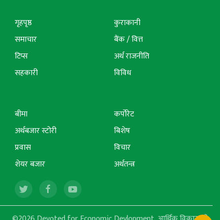
गृहपृष्ठ
कुराकानी
समाचार
बैंक / वित्त
टिप्स
अर्थ राजनीति
सहकारी
विविध
बीमा
कर्पोरेट
अर्थबजार स्टोरी
बिशेष
प्रवास
विचार
शेयर बजार
अर्थतन्त्र
©2026 Devoted for Economic Devlopment, आर्थिक विकासको