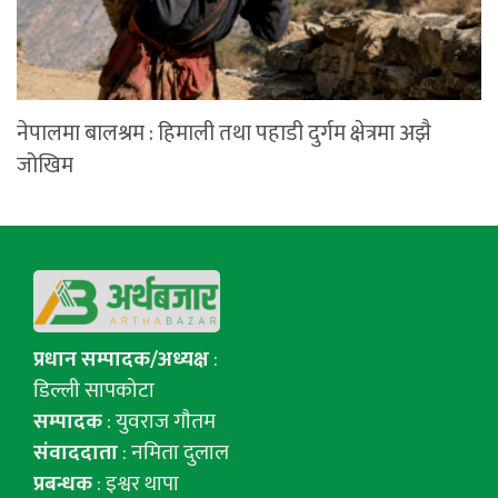
नेपालमा बालश्रम : हिमाली तथा पहाडी दुर्गम क्षेत्रमा अझै
जोखिम
प्रधान सम्पादक/अध्यक्ष
:
डिल्ली सापकोटा
सम्पादक
: युवराज गाैतम
संवाददाता
: नमिता दुलाल
प्रबन्धक
: इश्वर थापा