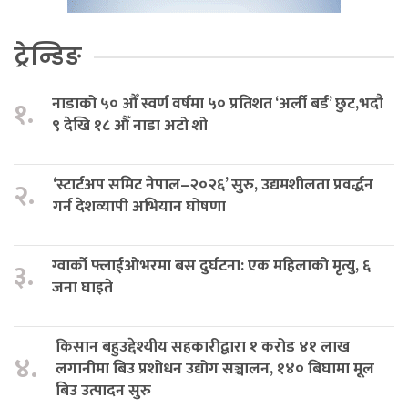
ट्रेन्डिङ
नाडाको ५० औँ स्वर्ण वर्षमा ५० प्रतिशत ‘अर्ली बर्ड’ छुट,भदौ
१.
९ देखि १८ औँ नाडा अटो शो
‘स्टार्टअप समिट नेपाल–२०२६’ सुरु, उद्यमशीलता प्रवर्द्धन
२.
गर्न देशव्यापी अभियान घोषणा
ग्वार्को फ्लाईओभरमा बस दुर्घटना: एक महिलाको मृत्यु, ६
३.
जना घाइते
किसान बहुउद्देश्यीय सहकारीद्वारा १ करोड ४१ लाख
४.
लगानीमा बिउ प्रशोधन उद्योग सञ्चालन, १४० बिघामा मूल
बिउ उत्पादन सुरु