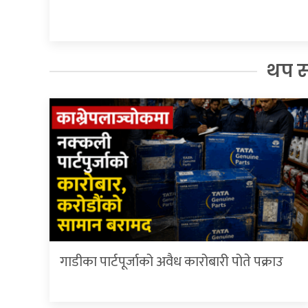
थप 
गाडीका पार्टपूर्जाको अवैध कारोबारी पोते प‌क्राउ