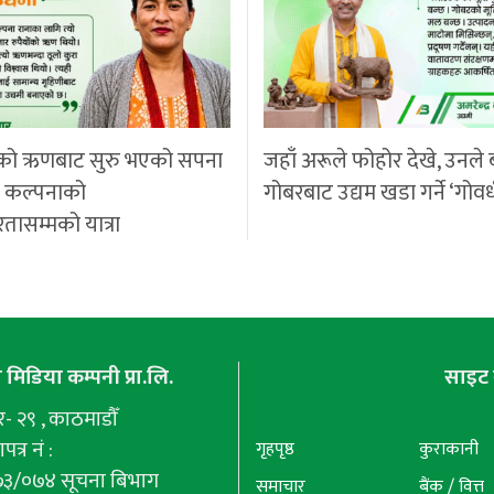
को ऋणबाट सुरु भएको सपना
जहाँ अरूले फोहोर देखे, उनले 
ी कल्पनाको
गोबरबाट उद्यम खडा गर्ने ‘गोवर
रतासम्मको यात्रा
मिडिया कम्पनी प्रा.लि.
साइट 
 २९ , काठमाडौँ
पत्र नं :
गृहपृष्ठ
कुराकानी
७३/०७४ सूचना बिभाग
समाचार
बैंक / वित्त