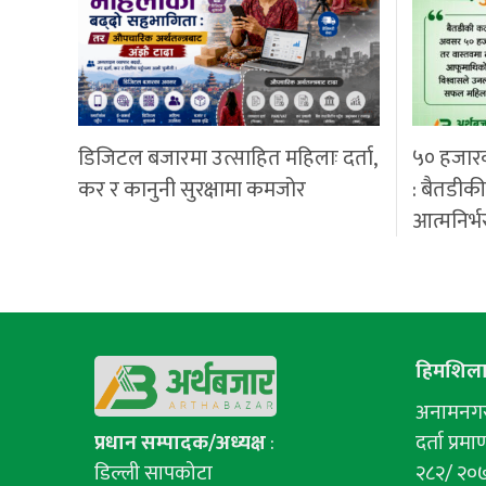
डिजिटल बजारमा उत्साहित महिलाः दर्ता,
५० हजार
कर र कानुनी सुरक्षामा कमजोर
: बैतडीक
आत्मनिर्भ
हिमशिला 
अनामनगर-
प्रधान सम्पादक/अध्यक्ष
:
दर्ता प्रमाण
डिल्ली सापकोटा
२८२/ २०