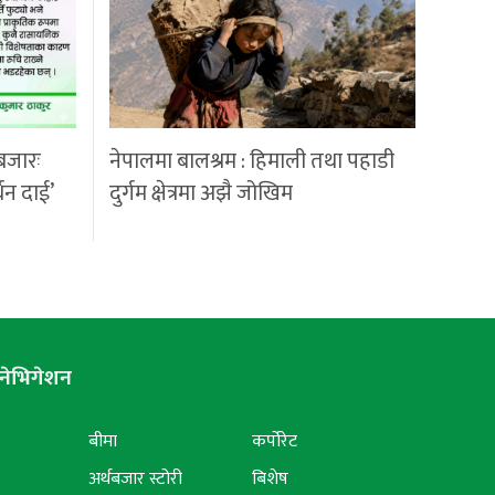
बजारः
नेपालमा बालश्रम : हिमाली तथा पहाडी
्धन दाई’
दुर्गम क्षेत्रमा अझै जोखिम
नेभिगेशन
बीमा
कर्पोरेट
अर्थबजार स्टोरी
बिशेष