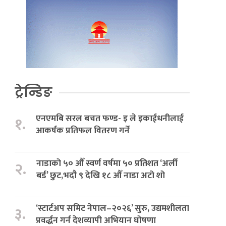
ट्रेन्डिङ
एनएमबि सरल बचत फण्ड- इ ले इकाईधनीलाई
१.
आकर्षक प्रतिफल वितरण गर्ने
नाडाको ५० औँ स्वर्ण वर्षमा ५० प्रतिशत ‘अर्ली
२.
बर्ड’ छुट,भदौ ९ देखि १८ औँ नाडा अटो शो
‘स्टार्टअप समिट नेपाल–२०२६’ सुरु, उद्यमशीलता
३.
प्रवर्द्धन गर्न देशव्यापी अभियान घोषणा