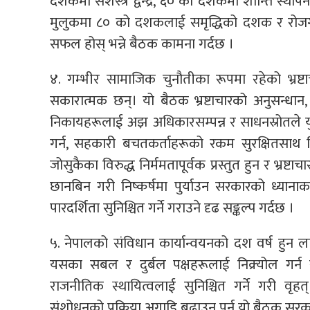
दशकमा सशस्त्र द्वन्द्र, ६० को दशकमा शान्ति स्था
मुलुकमा ८० को दशकलाई समृद्धिको दशक र रोज
सफल होस् भन्ने बैठक कामना गर्दछ ।
४. गम्भीर सामाजिक चुनौतीका रूपमा रहेको भ्रष्ट
सकारात्मक छन्। यो बैठक भ्रष्टाचारको अनुसन्धा
निकायहरूलाई अझ अधिकारसम्पन्न र साधनस्रोतले युक्
गर्न, सहकारी बचतकर्ताहरूको रकम सुरक्षितसाथ फिर
जोसुकैका विरुद्ध निर्ममतापूर्वक प्रस्तुत हुन र भ्रष
छानबिन गरी निष्कर्षमा पुर्याउन सरकारको ध्यानाक
पारदर्शिता सुनिश्चित गर्ने गराउने दृढ सङ्कल्प गर्दछ ।
५. नेपालको संविधान कार्यान्वयनको दश वर्ष हुन लागे
यसका सबल र दुर्बल पक्षहरूलाई निक्र्योल गर्न 
राजनीतिक स्थायित्वलाई सुनिश्चित गर्ने गरी 
संशोधनको प्रक्रिया अगाडि बढाउन पर्न यो बैठक सरक