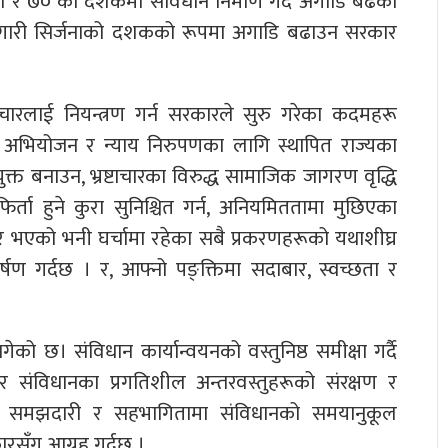
पना र ७० को दशकमा संविधान निर्माण गर्दै अगाडि बढेको
गारी सिर्जनाको दशकको रूपमा अगाडि बढाउन सरकार
ाचारलाई नियन्त्रण गर्न सरकारले सुरु गरेका कदमहरू
न, अभियोजन र न्याय निरुपणका लागि स्थापित राज्यका
त बनाउन, भ्रष्टाचारका विरुद्ध सामाजिक जागरण वृद्धि
्ता हुने कुरा सुनिश्चित गर्न, अनियमिततामा मुछिएका
्टाचार भएको भनी घर्चामा रहेका सबै प्रकरणहरूको यथाशीघ्र
र्षण गर्दछ । र, आफ्नो पङ्क्तिमा सदाबार, स्वच्छता र
को छ। संविधान कार्यान्वयनको वस्तुनिष्ठ समीक्षा गर्दै
र संविधानका प्रगतिशील अन्तरवस्तुहरूको संरक्षण र
वृहत् समझदारी र सहभागितामा संविधानको समयानुकूल
ारसँग आग्रह गर्दछ ।