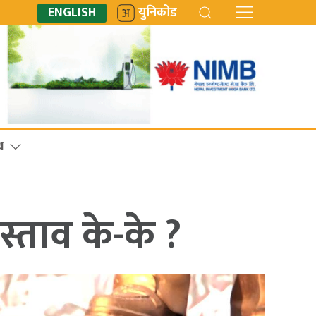
ENGLISH
युनिकोड
ध
स्ताव के-के ?