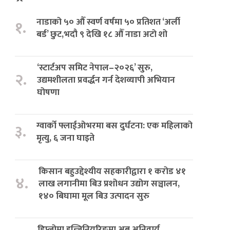
नाडाको ५० औँ स्वर्ण वर्षमा ५० प्रतिशत ‘अर्ली
१.
बर्ड’ छुट,भदौ ९ देखि १८ औँ नाडा अटो शो
‘स्टार्टअप समिट नेपाल–२०२६’ सुरु,
२.
उद्यमशीलता प्रवर्द्धन गर्न देशव्यापी अभियान
घोषणा
ग्वार्को फ्लाईओभरमा बस दुर्घटना: एक महिलाको
३.
मृत्यु, ६ जना घाइते
किसान बहुउद्देश्यीय सहकारीद्वारा १ करोड ४१
४.
लाख लगानीमा बिउ प्रशोधन उद्योग सञ्चालन,
१४० बिघामा मूल बिउ उत्पादन सुरु
डिप्लोमा इन्जिनियरिङमा अब अनिवार्य