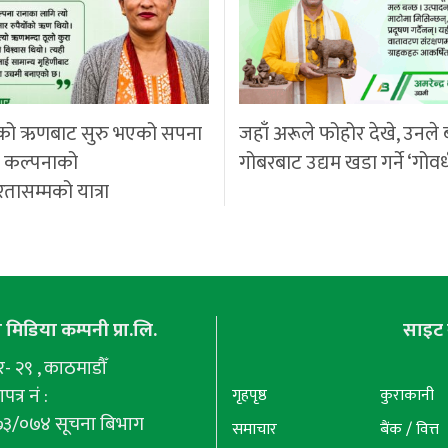
को ऋणबाट सुरु भएको सपना
जहाँ अरूले फोहोर देखे, उनले 
ी कल्पनाको
गोबरबाट उद्यम खडा गर्ने ‘गोवर
रतासम्मको यात्रा
मिडिया कम्पनी प्रा.लि.
साइट 
 २९ , काठमाडौँ
पत्र नं :
गृहपृष्ठ
कुराकानी
७३/०७४ सूचना बिभाग
समाचार
बैंक / वित्त