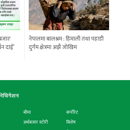
बजारः
नेपालमा बालश्रम : हिमाली तथा पहाडी
्धन दाई’
दुर्गम क्षेत्रमा अझै जोखिम
नेभिगेशन
बीमा
कर्पोरेट
अर्थबजार स्टोरी
बिशेष