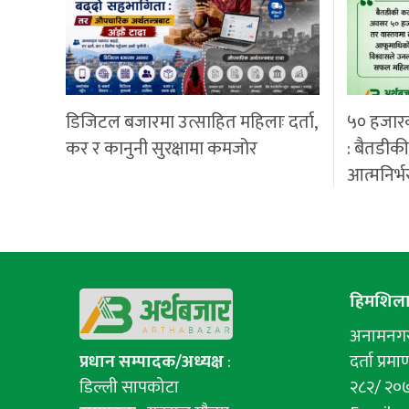
डिजिटल बजारमा उत्साहित महिलाः दर्ता,
५० हजार
कर र कानुनी सुरक्षामा कमजोर
: बैतडीक
आत्मनिर्भ
हिमशिला 
अनामनगर-
प्रधान सम्पादक/अध्यक्ष
:
दर्ता प्रमाण
डिल्ली सापकोटा
२८२/ २०