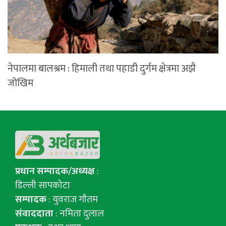
नेपालमा बालश्रम : हिमाली तथा पहाडी दुर्गम क्षेत्रमा अझै
जोखिम
प्रधान सम्पादक/अध्यक्ष
:
डिल्ली सापकोटा
सम्पादक
: युवराज गाैतम
संवाददाता
: नमिता दुलाल