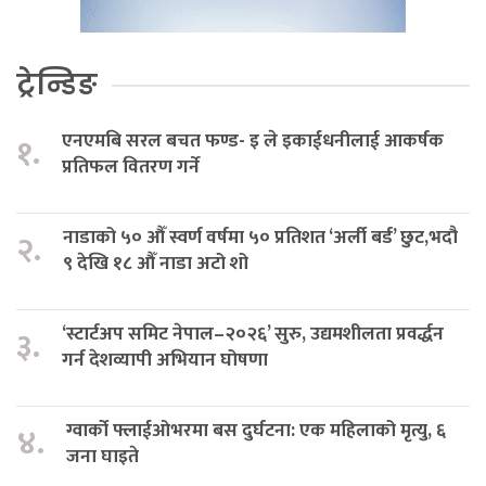
ट्रेन्डिङ
एनएमबि सरल बचत फण्ड- इ ले इकाईधनीलाई आकर्षक
१.
प्रतिफल वितरण गर्ने
नाडाको ५० औँ स्वर्ण वर्षमा ५० प्रतिशत ‘अर्ली बर्ड’ छुट,भदौ
२.
९ देखि १८ औँ नाडा अटो शो
‘स्टार्टअप समिट नेपाल–२०२६’ सुरु, उद्यमशीलता प्रवर्द्धन
३.
गर्न देशव्यापी अभियान घोषणा
ग्वार्को फ्लाईओभरमा बस दुर्घटना: एक महिलाको मृत्यु, ६
४.
जना घाइते