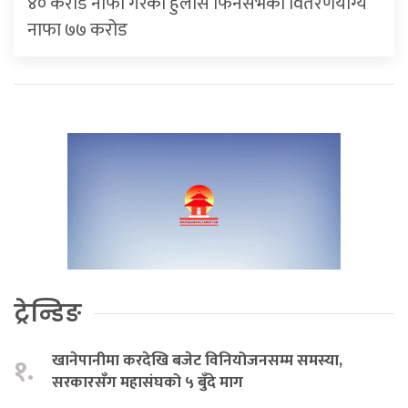
४० करोड नाफा गरेको हुलास फिनसर्भको वितरणयोग्य
नाफा ७७ करोड
ट्रेन्डिङ
खानेपानीमा करदेखि बजेट विनियोजनसम्म समस्या,
१.
सरकारसँग महासंघको ५ बुँदे माग