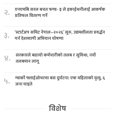
एनएमबि सरल बचत फण्ड- इ ले इकाईधनीलाई आकर्षक
२.
प्रतिफल वितरण गर्ने
‘स्टार्टअप समिट नेपाल–२०२६’ सुरु, उद्यमशीलता प्रवर्द्धन
३.
गर्न देशव्यापी अभियान घोषणा
सरकारले बढायो कर्मचारीको तलब र सुविधा, नयाँ
४.
तलबमान लागू
ग्वार्को फ्लाईओभरमा बस दुर्घटना: एक महिलाको मृत्यु, ६
५.
जना घाइते
विशेष