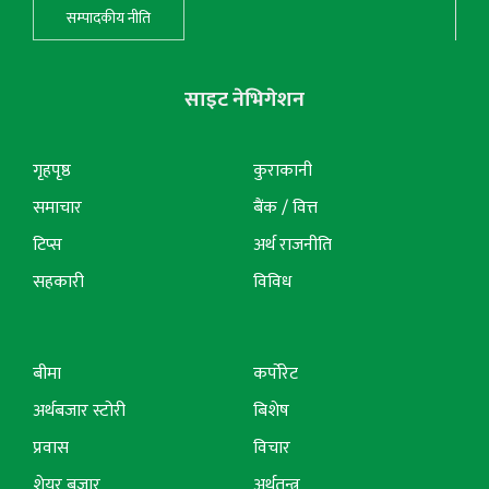
सम्पादकीय नीति
साइट नेभिगेशन
गृहपृष्ठ
कुराकानी
समाचार
बैंक / वित्त
टिप्स
अर्थ राजनीति
सहकारी
विविध
बीमा
कर्पोरेट
अर्थबजार स्टोरी
बिशेष
प्रवास
विचार
शेयर बजार
अर्थतन्त्र