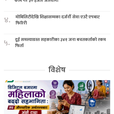
काम गरे ३० हजार जरिवाना
मोबिलिटीदेखि शिक्षासम्मका दर्जनौँ सेवा एउटै एपबाट
४.
फिरिरी
दुई समस्याग्रस्त सहकारीका ३४१ जना बचतकर्ताको रकम
५.
फिर्ता
विशेष