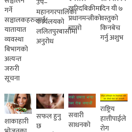
सञ्चालन
उप–
खरिदबिक्रीमा
दिन यी ७
गर्ने
महानगरपालिका
प्रधानमन्त्रीको
वस्तुको
सञ्चालकहरुलाई
कार्यलयको
चासो
किनबेच
यातायात
ललितपुरबासीमा
गर्नु अशुभ
व्यवस्था
अनुरोध
बिभागको
अत्यन्त
जरुरी
सूचना
राष्ट्रिय
सवारी
सफल हुनु
हात्तीपाईले
शाकाहारी
साधनको
छ
रोग
भोजनका