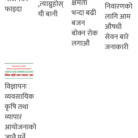
क्षमता
,त्याग्नुहोस्
निवारणको
फाइदा
भन्दा बढी
यी बानी
लागि आम
बजन
औषधी
बोक्न रोक
सेवन बारे
लगाऔ
जनाकारी
विज्ञापनः
व्यवसायिक
कृषि तथा
व्यापार
आयोजनाको
जान्नै पर्ने