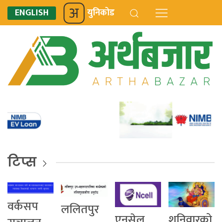
ENGLISH
युनिकोड
टिप्स
वर्कसप
ललितपुर
एनसेल
शनिवारको