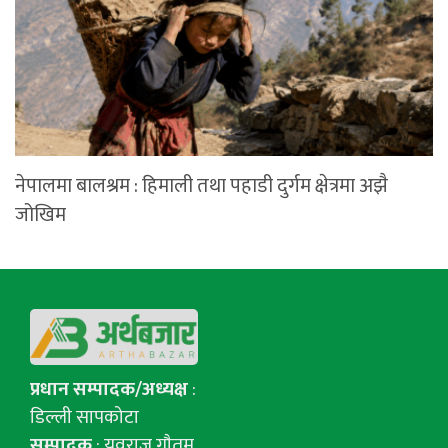
नेपालमा बालश्रम : हिमाली तथा पहाडी दुर्गम क्षेत्रमा अझै
जोखिम
प्रधान सम्पादक/अध्यक्ष
:
डिल्ली सापकोटा
सम्पादक
: युवराज गाैतम