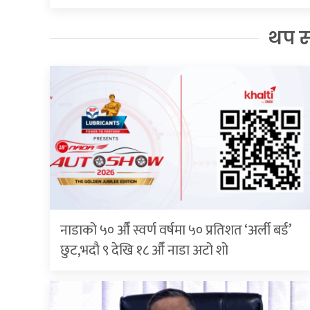
थप 
नाडाको ५० औँ स्वर्ण वर्षमा ५० प्रतिशत ‘अर्ली बर्ड’
छुट,भदौ ९ देखि १८ औँ नाडा अटो शो