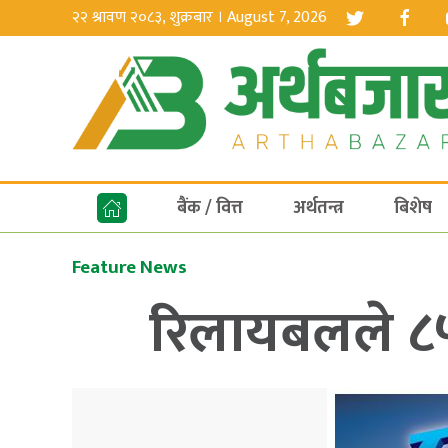
२२ श्रावण २०८३, शुक्रबार । August 7, 2026
बैंक / वित्त
अर्थतन्त्र
बिशेष
Feature News
रिलायबलले ८५ द