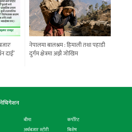
बजारः
नेपालमा बालश्रम : हिमाली तथा पहाडी
्धन दाई’
दुर्गम क्षेत्रमा अझै जोखिम
नेभिगेशन
बीमा
कर्पोरेट
अर्थबजार स्टोरी
बिशेष