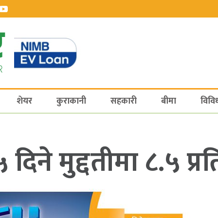
शेयर
कुराकानी
सहकारी
बीमा
विवि
िने मुद्दतीमा ८.५ प्र