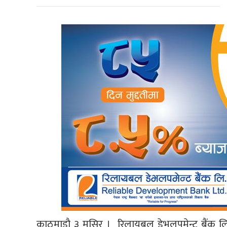
काठमाडाै ३ मसिर । रिलायबल डेभलपमेन्ट बैंक लिमिट