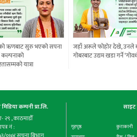
को ऋणबाट सुरु भएको सपना
जहाँ अरूले फोहोर देखे, उनले 
ी कल्पनाको
गोबरबाट उद्यम खडा गर्ने ‘गोवर
रतासम्मको यात्रा
मिडिया कम्पनी प्रा.लि.
साइट 
 २९ , काठमाडौँ
पत्र नं :
गृहपृष्ठ
कुराकानी
७३/०७४ सूचना बिभाग