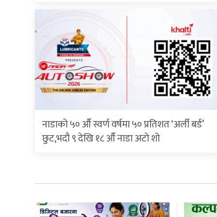
नाडाको ५० औँ स्वर्ण वर्षमा ५० प्रतिशत ‘अर्ली बर्ड’
छुट,भदौ ९ देखि १८ औँ नाडा अटो शो