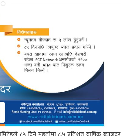
ेडले ८५ दिने मुद्दतीमा ८.५ प्रतिशत वार्षिक ब्याजदर