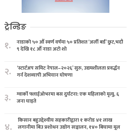
ट्रेन्डिङ
नाडाको ५० औँ स्वर्ण वर्षमा ५० प्रतिशत ‘अर्ली बर्ड’ छुट,भदौ
१.
९ देखि १८ औँ नाडा अटो शो
‘स्टार्टअप समिट नेपाल–२०२६’ सुरु, उद्यमशीलता प्रवर्द्धन
२.
गर्न देशव्यापी अभियान घोषणा
ग्वार्को फ्लाईओभरमा बस दुर्घटना: एक महिलाको मृत्यु, ६
३.
जना घाइते
किसान बहुउद्देश्यीय सहकारीद्वारा १ करोड ४१ लाख
४.
लगानीमा बिउ प्रशोधन उद्योग सञ्चालन, १४० बिघामा मूल