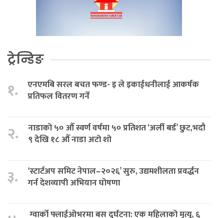
ट्रेन्डिङ
एनएमबि सरल बचत फण्ड- इ ले इकाईधनीलाई आकर्षक
१.
प्रतिफल वितरण गर्ने
नाडाको ५० औँ स्वर्ण वर्षमा ५० प्रतिशत ‘अर्ली बर्ड’ छुट,भदौ
२.
९ देखि १८ औँ नाडा अटो शो
‘स्टार्टअप समिट नेपाल–२०२६’ सुरु, उद्यमशीलता प्रवर्द्धन
३.
गर्न देशव्यापी अभियान घोषणा
ग्वार्को फ्लाईओभरमा बस दुर्घटना: एक महिलाको मृत्यु, ६