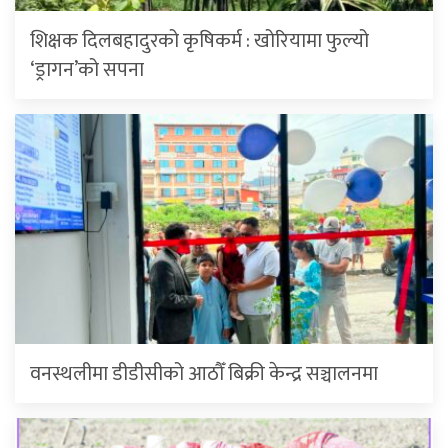
शिक्षक दिलबहादुरको कृषिकर्म : खोरियामा फुल्यो
‘ड्रागन’को सपना
वनस्थलीमा डीडीसीको आठौँ बिक्री केन्द्र सञ्चालनमा