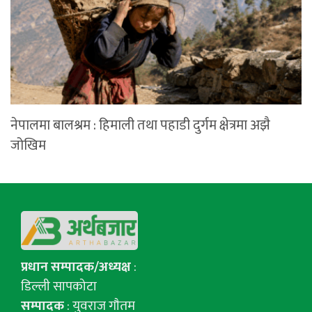
नेपालमा बालश्रम : हिमाली तथा पहाडी दुर्गम क्षेत्रमा अझै
जोखिम
प्रधान सम्पादक/अध्यक्ष
:
डिल्ली सापकोटा
सम्पादक
: युवराज गाैतम