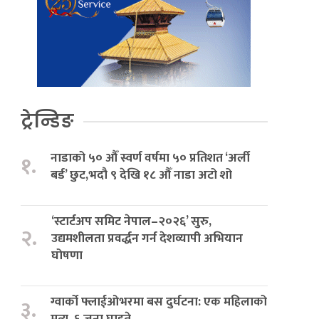
ट्रेन्डिङ
नाडाको ५० औँ स्वर्ण वर्षमा ५० प्रतिशत ‘अर्ली
१.
बर्ड’ छुट,भदौ ९ देखि १८ औँ नाडा अटो शो
‘स्टार्टअप समिट नेपाल–२०२६’ सुरु,
२.
उद्यमशीलता प्रवर्द्धन गर्न देशव्यापी अभियान
घोषणा
ग्वार्को फ्लाईओभरमा बस दुर्घटना: एक महिलाको
३.
मृत्यु, ६ जना घाइते