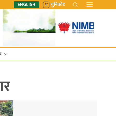
ENGLISH
युनिकोड
ध
ार