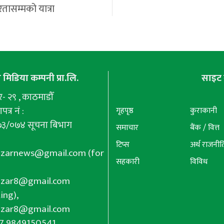
रतासम्मको यात्रा
मिडिया कम्पनी प्रा.लि.
साइट 
 २९ , काठमाडौँ
पत्र नं :
गृहपृष्ठ
कुराकानी
७३/०७४ सूचना बिभाग
समाचार
बैंक / वित्त
टिप्स
अर्थ राजनीत
azarnews@gmail.com
(for
सहकारी
विविध
azar8@gmail.com
ing),
azar8@gmail.com
77 9849150541