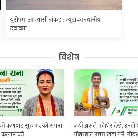
युरोपमा आप्रवासी संकट : स्यूटाका स्थानीय
दबाबमा
विशेष
को ऋणबाट सुरु भएको सपना
जहाँ अरूले फोहोर देखे, उनले 
ी कल्पनाको
गोबरबाट उद्यम खडा गर्ने ‘गोवर