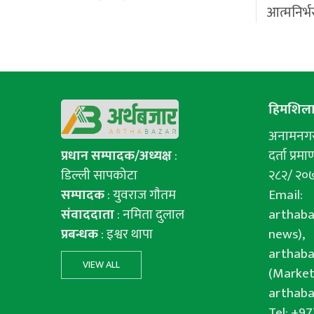
आत्मनिर्भ
हिमशिला 
अनामनगर-
प्रधान सम्पादक/अध्यक्ष
:
दर्ता प्रमाण
डिल्ली सापकोटा
२८२/ २०
सम्पादक
: युवराज गाैतम
Email:
संवाददाता
: नमिता दुलाल
arthab
प्रबन्धक
: इश्वर थापा
news),
arthab
VIEW ALL
(Market
arthab
Tel: +9