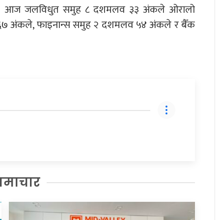
ो छ। आज जलविधुत समुह ८ दशमलव ३३ अंकले ओरालो
अंकले, फाइनान्स समुह २ दशमलव ५४ अंकले र बैँक
समाचार