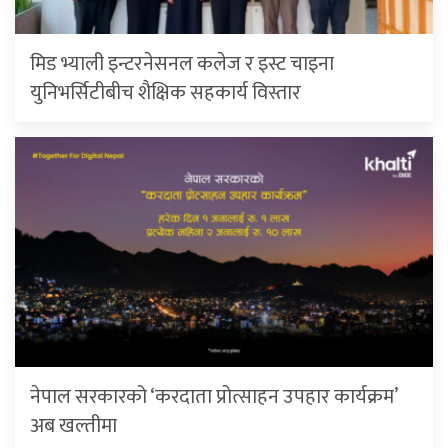
मिड भ्याली इन्टरनेसनल कलेज र इस्ट चाइना
युनिभर्सिटीबीच शैक्षिक सहकार्य विस्तार
नेपाल सरकारको ‘करदाता प्रोत्साहन उपहार कार्यक्रम’
अब खल्तीमा