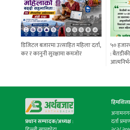
डिजिटल बजारमा उत्साहित महिलाः दर्ता,
५० हजार
कर र कानुनी सुरक्षामा कमजोर
: बैतडीक
आत्मनिर्भ
हिमशिला 
अनामनगर-
प्रधान सम्पादक/अध्यक्ष
:
दर्ता प्रमाण
डिल्ली सापकोटा
२८२/ २०