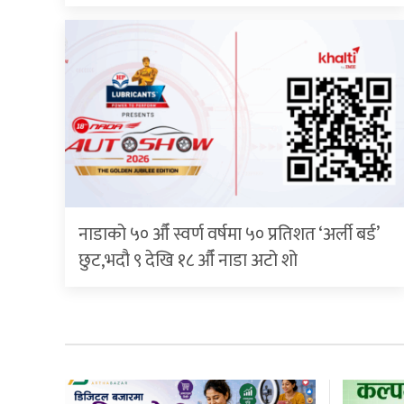
नाडाको ५० औँ स्वर्ण वर्षमा ५० प्रतिशत ‘अर्ली बर्ड’
छुट,भदौ ९ देखि १८ औँ नाडा अटो शो