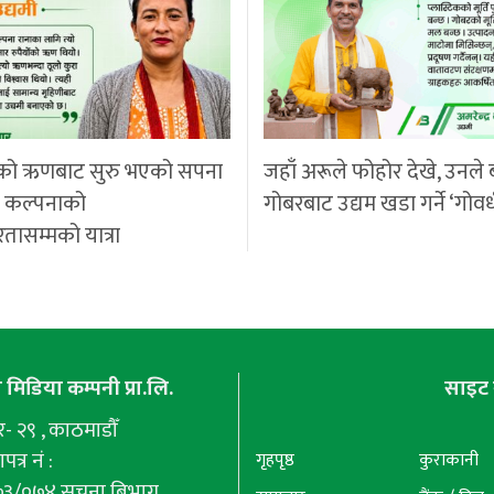
को ऋणबाट सुरु भएको सपना
जहाँ अरूले फोहोर देखे, उनले 
ी कल्पनाको
गोबरबाट उद्यम खडा गर्ने ‘गोवर
रतासम्मको यात्रा
मिडिया कम्पनी प्रा.लि.
साइट 
 २९ , काठमाडौँ
पत्र नं :
गृहपृष्ठ
कुराकानी
७३/०७४ सूचना बिभाग