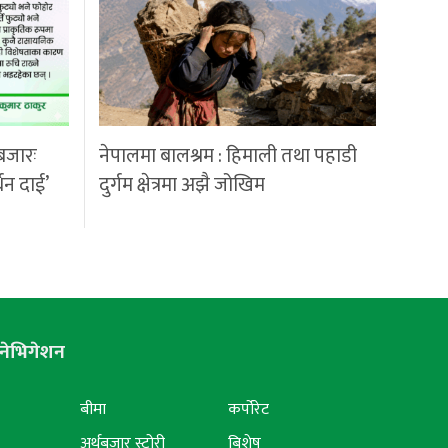
बजारः
नेपालमा बालश्रम : हिमाली तथा पहाडी
्धन दाई’
दुर्गम क्षेत्रमा अझै जोखिम
नेभिगेशन
बीमा
कर्पोरेट
अर्थबजार स्टोरी
बिशेष