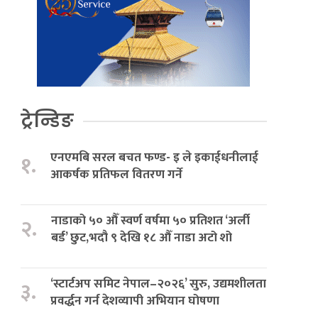
ट्रेन्डिङ
एनएमबि सरल बचत फण्ड- इ ले इकाईधनीलाई
१.
आकर्षक प्रतिफल वितरण गर्ने
नाडाको ५० औँ स्वर्ण वर्षमा ५० प्रतिशत ‘अर्ली
२.
बर्ड’ छुट,भदौ ९ देखि १८ औँ नाडा अटो शो
‘स्टार्टअप समिट नेपाल–२०२६’ सुरु, उद्यमशीलता
३.
प्रवर्द्धन गर्न देशव्यापी अभियान घोषणा