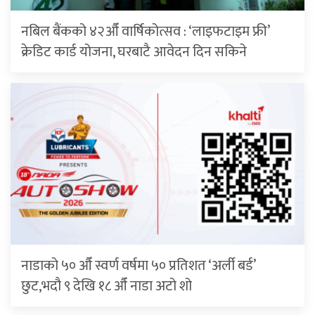
नबिल बैंकको ४२औँ वार्षिकोत्सव : ‘लाइफटाइम फ्री’
क्रेडिट कार्ड योजना, घरबाटै आवेदन दिन सकिने
नाडाको ५० औँ स्वर्ण वर्षमा ५० प्रतिशत ‘अर्ली बर्ड’
छुट,भदौ ९ देखि १८ औँ नाडा अटो शो