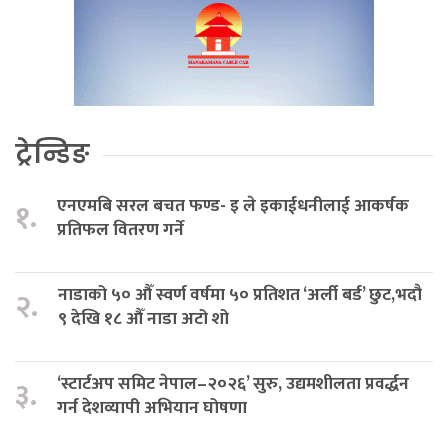
ट्रेन्डिङ
एनएमबि सरल बचत फण्ड- इ ले इकाईधनीलाई आकर्षक
१.
प्रतिफल वितरण गर्ने
नाडाको ५० औँ स्वर्ण वर्षमा ५० प्रतिशत ‘अर्ली बर्ड’ छुट,भदौ
२.
९ देखि १८ औँ नाडा अटो शो
‘स्टार्टअप समिट नेपाल–२०२६’ सुरु, उद्यमशीलता प्रवर्द्धन
३.
गर्न देशव्यापी अभियान घोषणा