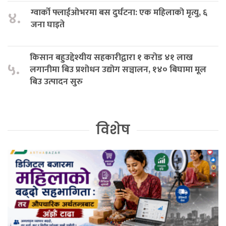
ग्वार्को फ्लाईओभरमा बस दुर्घटना: एक महिलाको मृत्यु, ६
४.
जना घाइते
किसान बहुउद्देश्यीय सहकारीद्वारा १ करोड ४१ लाख
५.
लगानीमा बिउ प्रशोधन उद्योग सञ्चालन, १४० बिघामा मूल
बिउ उत्पादन सुरु
विशेष