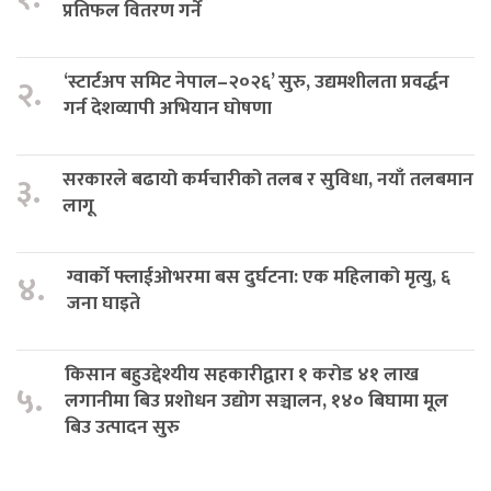
प्रतिफल वितरण गर्ने
‘स्टार्टअप समिट नेपाल–२०२६’ सुरु, उद्यमशीलता प्रवर्द्धन
२.
गर्न देशव्यापी अभियान घोषणा
सरकारले बढायो कर्मचारीको तलब र सुविधा, नयाँ तलबमान
३.
लागू
ग्वार्को फ्लाईओभरमा बस दुर्घटना: एक महिलाको मृत्यु, ६
४.
जना घाइते
किसान बहुउद्देश्यीय सहकारीद्वारा १ करोड ४१ लाख
५.
लगानीमा बिउ प्रशोधन उद्योग सञ्चालन, १४० बिघामा मूल
बिउ उत्पादन सुरु