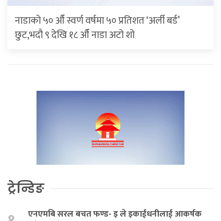
नाडाको ५० औँ स्वर्ण वर्षमा ५० प्रतिशत ‘अर्ली बर्ड’
छुट,भदौ ९ देखि १८ औँ नाडा अटो शो
ट्रेन्डिङ
एनएमबि सरल बचत फण्ड- इ ले इकाईधनीलाई आकर्षक
१.