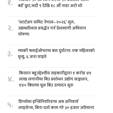
१.
बर्ड’ छुट,भदौ ९ देखि १८ औँ नाडा अटो शो
‘स्टार्टअप समिट नेपाल–२०२६’ सुरु,
२.
उद्यमशीलता प्रवर्द्धन गर्न देशव्यापी अभियान
घोषणा
ग्वार्को फ्लाईओभरमा बस दुर्घटना: एक महिलाको
३.
मृत्यु, ६ जना घाइते
किसान बहुउद्देश्यीय सहकारीद्वारा १ करोड ४१
४.
लाख लगानीमा बिउ प्रशोधन उद्योग सञ्चालन,
१४० बिघामा मूल बिउ उत्पादन सुरु
डिप्लोमा इन्जिनियरिङमा अब अनिवार्य
५.
लाइसेन्स, बिना दर्ता काम गरे ३० हजार जरिवाना