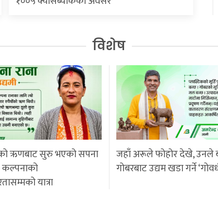
१००५ क्यासब्याकको अवसर
विशेष
को ऋणबाट सुरु भएको सपना
जहाँ अरूले फोहोर देखे, उनले 
ी कल्पनाको
गोबरबाट उद्यम खडा गर्ने ‘गोवर
रतासम्मको यात्रा