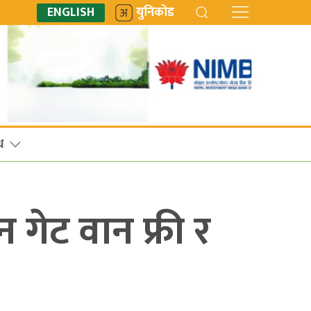
ENGLISH
युनिकोड
ध
गेट वान फ्री र