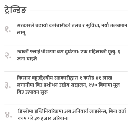
ट्रेन्डिङ
सरकारले बढायो कर्मचारीको तलब र सुविधा, नयाँ तलबमान
१.
लागू
ग्वार्को फ्लाईओभरमा बस दुर्घटना: एक महिलाको मृत्यु, ६
२.
जना घाइते
किसान बहुउद्देश्यीय सहकारीद्वारा १ करोड ४१ लाख
३.
लगानीमा बिउ प्रशोधन उद्योग सञ्चालन, १४० बिघामा मूल
बिउ उत्पादन सुरु
डिप्लोमा इन्जिनियरिङमा अब अनिवार्य लाइसेन्स, बिना दर्ता
४.
काम गरे ३० हजार जरिवाना